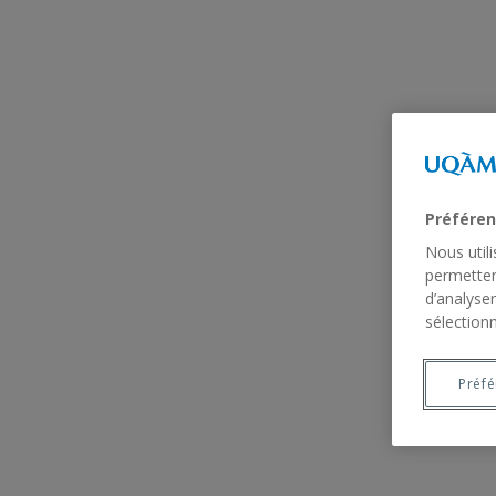
Préféren
Nous util
permetten
d’analyser
sélectionn
Préf