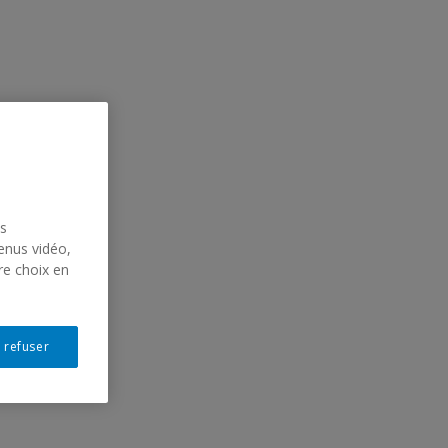
us
enus vidéo,
re choix en
 refuser