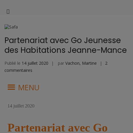
AM
UQA
l'é
Facul
des
scien
de
Partenariat avec Go Jeunesse
l'édu
des Habitations Jeanne-Mance
Publié le
14 juillet 2020
par
Vachon, Martine
2
commentaires
MENU
14 juillet 2020
Partenariat avec Go