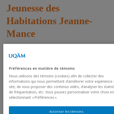
Jeunesse des
Habitations Jeanne-
Mance
Cet été, en collaboration avec l’UQAM, les
jeunes de Go Jeunesse deviennent journalistes et
écrivent des articles en lien avec différentes
Préférences en matière de témoins
thématiques proposées par le camp de jour. Pour
Nous utilisons des témoins (cookies) afin de collecter des
y parvenir, les enfants participent à des ateliers
informations qui nous permettent d’améliorer votre expérience 
d’orthopédagogies d’une heure, et ce deux fois
site, de vous proposer des contenus vidéo, d’analyser les statis
par semaine. La mission de ce projet est de
de fréquentation, etc. Vous pouvez personnaliser votre choix e
prévenir la perte cognitive estivale tout en
sélectionnant « Préférences ».
conservant la motivation scolaire des jeunes.
Autoriser les témoins
Cliquez
ici
pour voir le journal du camp Go