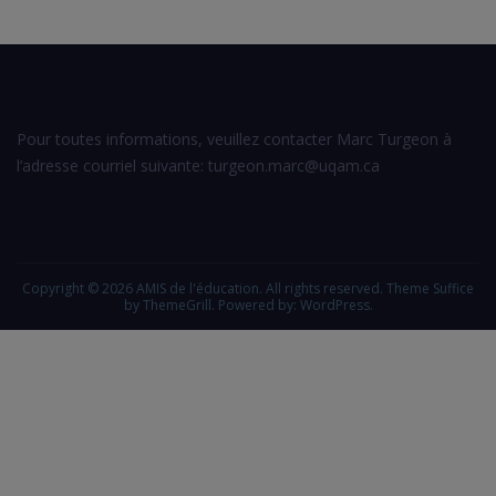
Pour toutes informations, veuillez contacter Marc Turgeon à
l’adresse courriel suivante: turgeon.marc@uqam.ca
Copyright © 2026
AMIS de l'éducation
. All rights reserved. Theme
Suffice
by ThemeGrill. Powered by:
WordPress
.